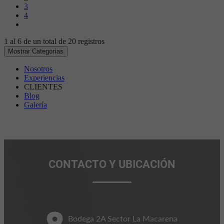
3
4
1 al 6 de un total de
20 registros
Mostrar Categorías
Nosotros
Experiencias
CLIENTES
Blog
Galería
CONTACTO Y UBICACIÓN
Bodega 2A Sector La Macarena