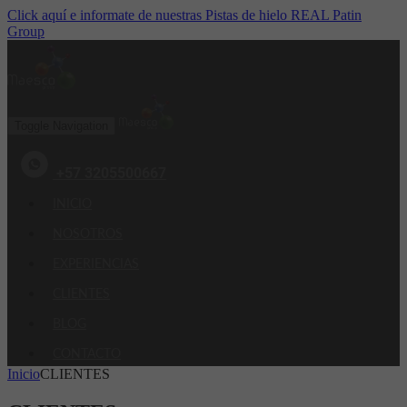
Click aquí e informate de nuestras Pistas de hielo REAL Patin
Group
Toggle Navigation
+57 3205500667
INICIO
NOSOTROS
EXPERIENCIAS
CLIENTES
BLOG
CONTACTO
Inicio
CLIENTES