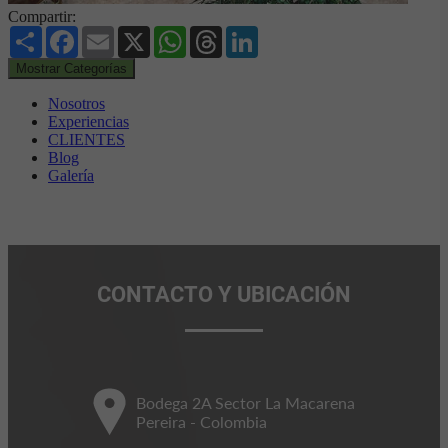
Compartir:
Share
Facebook
Email
X
WhatsApp
Threads
LinkedIn
Mostrar Categorías
Nosotros
Experiencias
CLIENTES
Blog
Galería
CONTACTO Y UBICACIÓN
Bodega 2A Sector La Macarena
Pereira - Colombia