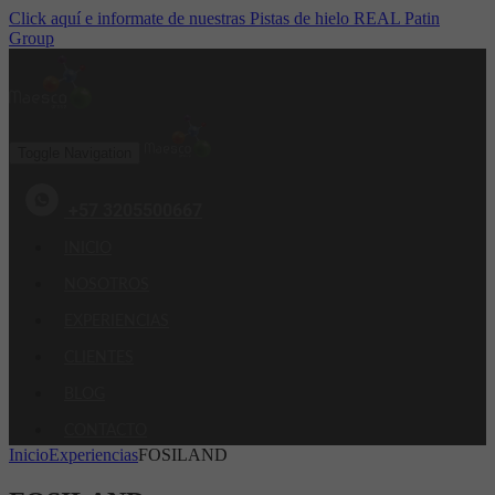
Click aquí e informate de nuestras Pistas de hielo REAL Patin
Group
Toggle Navigation
+57 3205500667
INICIO
NOSOTROS
EXPERIENCIAS
CLIENTES
BLOG
CONTACTO
Inicio
Experiencias
FOSILAND